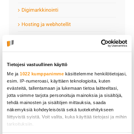
Digimarkkinointi
Hosting ja webhotellit
Kategorisoimattomat
Kotisivut ja verkkokaupat
Tietojesi vastuullinen käyttö
Kumppanit ja jälleenmyyjät
Me ja
1022 kumppanimme
käsittelemme henkilötietojasi,
esim. IP-numeroasi, käyttäen teknologioita, kuten
Louhi PRO
evästeitä, tallentamaan ja lukemaan tietoa laitteeltasi,
jotta voimme tarjota personoituja mainoksia ja sisältöjä,
Sähköposti ja toimisto-ohjelmistot
tehdä mainosten ja sisältöjen mittauksia, saada
näkemyksiä kohdeyleisöstä sekä tuotekehitykseen
Sovellukset
liittyvistä syistä. Voit valita, kuka käyttää tietojasi ja mihin
tarkoituksiin.
Tekoäly