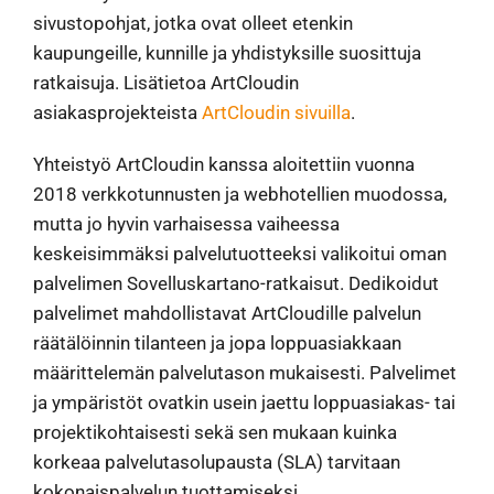
sivustopohjat, jotka ovat olleet etenkin
kaupungeille, kunnille ja yhdistyksille suosittuja
ratkaisuja. Lisätietoa ArtCloudin
asiakasprojekteista
ArtCloudin sivuilla
.
Yhteistyö ArtCloudin kanssa aloitettiin vuonna
2018 verkkotunnusten ja webhotellien muodossa,
mutta jo hyvin varhaisessa vaiheessa
keskeisimmäksi palvelutuotteeksi valikoitui oman
palvelimen Sovelluskartano-ratkaisut. Dedikoidut
palvelimet mahdollistavat ArtCloudille palvelun
räätälöinnin tilanteen ja jopa loppuasiakkaan
määrittelemän palvelutason mukaisesti. Palvelimet
ja ympäristöt ovatkin usein jaettu loppuasiakas- tai
projektikohtaisesti sekä sen mukaan kuinka
korkeaa palvelutasolupausta (SLA) tarvitaan
kokonaispalvelun tuottamiseksi.