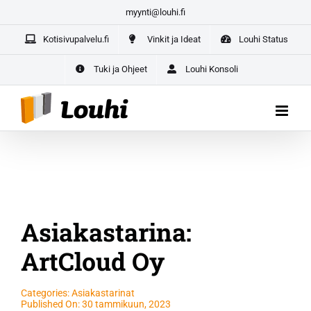
Skip
myynti@louhi.fi
Yrittäjän paketti aloittaville yrittäjille –
kaikki yrityksesi
to
digipalvelut yhdestä paikasta
Kotisivupalvelu.fi
Vinkit ja Ideat
Louhi Status
content
ALOITA TÄSTÄ
Tuki ja Ohjeet
Louhi Konsoli
Asiakastarina:
ArtCloud Oy
Categories:
Asiakastarinat
Published On: 30 tammikuun, 2023