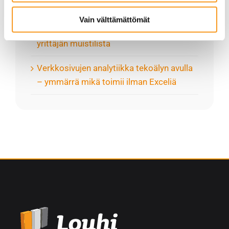
kerätty, kun olet käyttänyt heidän palvelujaan. Saat
parhaat vaihtoehdot
lisätietoa käytämistämme evästeistä ja muuttaa tai
Vain välttämättömät
peruttaa suotumuksesi osoitteessa
louhi.fi/evasteet
Tekoälyn turvallinen käyttö yrityksessä –
yrittäjän muistilista
Verkkosivujen analytiikka tekoälyn avulla
– ymmärrä mikä toimii ilman Exceliä