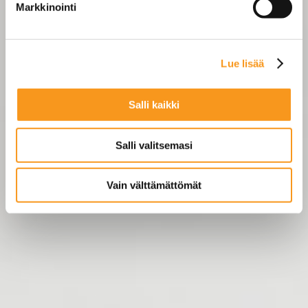
Markkinointi
evästeilmoituksessa.
Käytämme evästeitä tarjoamamme sisällön ja mainosten
Lue lisää
räätälöimiseen, sosiaalisen median ominaisuuksien
tukemiseen ja kävijämäärämme analysoimiseen. Lisäksi
jaamme sosiaalisen median, mainosalan ja analytiikka-
Salli kaikki
alan kumppaneillemme tietoja siitä, miten käytät
sivustoamme. Kumppanimme voivat yhdistää näitä
Salli valitsemasi
tietoja muihin tietoihin, joita olet antanut heille tai joita on
kerätty, kun olet käyttänyt heidän palvelujaan. Saat
lisätietoa käytämistämme evästeistä ja muuttaa tai
Vain välttämättömät
peruttaa suotumuksesi osoitteessa
louhi.fi/evasteet