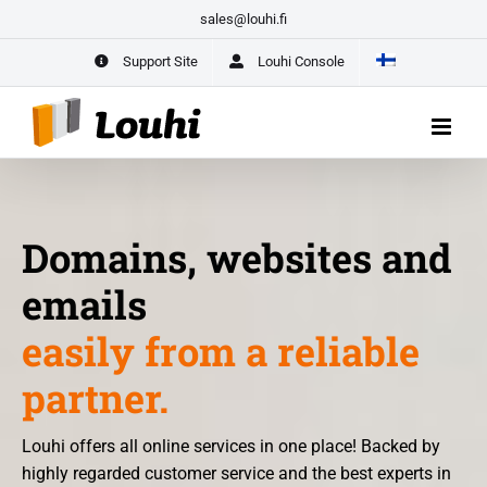
Skip
sales@louhi.fi
Entrepreneur Package for New Entrepreneurs –
All Your Business’s
to
Digital Services in One Place
Support Site
Louhi Console
content
START HERE
Domains, websites and
emails
easily from a reliable
partner.
Louhi offers all online services in one place! Backed by
highly regarded customer service and the best experts in