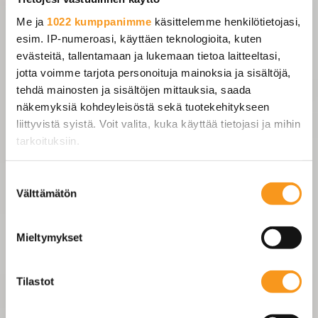
Me ja
1022 kumppanimme
käsittelemme henkilötietojasi,
esim. IP-numeroasi, käyttäen teknologioita, kuten
evästeitä, tallentamaan ja lukemaan tietoa laitteeltasi,
jotta voimme tarjota personoituja mainoksia ja sisältöjä,
tehdä mainosten ja sisältöjen mittauksia, saada
näkemyksiä kohdeyleisöstä sekä tuotekehitykseen
liittyvistä syistä. Voit valita, kuka käyttää tietojasi ja mihin
tarkoituksiin.
Jos sallit, haluamme myös tehdä seuraavia:
Suostumuksen
Välttämätön
Kerätä tietoja maantieteellisestä sijainnistasi,
valinta
mahdollisesti muutaman metrin tarkkuudella
Tunnistaa laitteesi skannaamalla sen
Mieltymykset
ominaispiirteitä aktiivisesti (sormenjäljen
muodostaminen)
Tilastot
Lue lisää siitä, miten henkilötietojasi käsitellään ja miten
voit määrittää asetuksesi
tiedot-osiossa
. Voit muuttaa
suostumustasi tai peruuttaa sen milloin vain