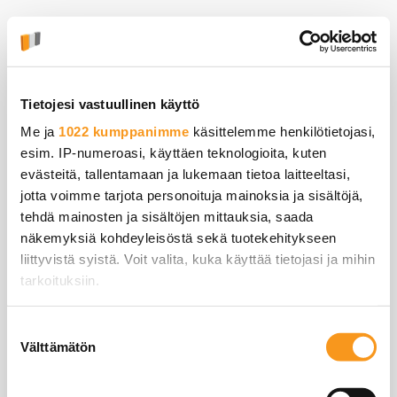
Skip
Yrittäjän paketti aloittaville yrittäjille –
kaikki yrityksesi
to
digipalvelut yhdestä paikasta
Torstaina 19.11. klo 14:00-15:00
content
ALOITA TÄSTÄ
Google Workspace webinaari –
Tietojesi vastuullinen käyttö
Groups for Business hyödyntäminen
Me ja
1022 kumppanimme
käsittelemme henkilötietojasi,
esim. IP-numeroasi, käyttäen teknologioita, kuten
Lisää tapahtuma Google kalenteriisi oheisesta
evästeitä, tallentamaan ja lukemaan tietoa laitteeltasi,
painikkeesta.
jotta voimme tarjota personoituja mainoksia ja sisältöjä,
tehdä mainosten ja sisältöjen mittauksia, saada
näkemyksiä kohdeyleisöstä sekä tuotekehitykseen
liittyvistä syistä. Voit valita, kuka käyttää tietojasi ja mihin
tarkoituksiin.
Tai lisää tapahtuma muihin kalentereihin käsin ja
liitä siihen oheinen linkki webinaarin Meet-
Jos sallit, haluamme myös tehdä seuraavia:
Suostumuksen
kokoukseen.
Välttämätön
Kerätä tietoja maantieteellisestä sijainnistasi,
valinta
mahdollisesti muutaman metrin tarkkuudella
meet.google.com/aou-kwjs-opf
Tunnistaa laitteesi skannaamalla sen