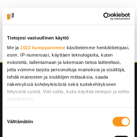
Categories
Tietojesi vastuullinen käyttö
Applications
Me ja
1022 kumppanimme
käsittelemme henkilötietojasi,
esim. IP-numeroasi, käyttäen teknologioita, kuten
evästeitä, tallentamaan ja lukemaan tietoa laitteeltasi,
jotta voimme tarjota personoituja mainoksia ja sisältöjä,
tehdä mainosten ja sisältöjen mittauksia, saada
näkemyksiä kohdeyleisöstä sekä tuotekehitykseen
liittyvistä syistä. Voit valita, kuka käyttää tietojasi ja mihin
tarkoituksiin.
Jos sallit, haluamme myös tehdä seuraavia:
Suostumuksen
Välttämätön
Kerätä tietoja maantieteellisestä sijainnistasi,
valinta
mahdollisesti muutaman metrin tarkkuudella
Tunnistaa laitteesi skannaamalla sen