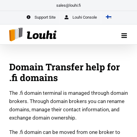
Skip
sales@louhi.fi
to
Support Site
Louhi Console
content
Entrepreneur Package for New Entrepreneurs –
All Your Business’s
Digital Services in One Place
START HERE
Domain Transfer help for
.fi domains
The .fi domain terminal is managed through domain
brokers. Through domain brokers you can rename
domains, manage their contact information, and
exchange domain ownership.
The .fi domain can be moved from one broker to