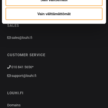
tietoja muihin tietoihin, joita olet antanut heille tai joita on
kerätty, kun olet käyttänyt heidän palvelujaan. Saat
lisätietoa käytämistämme evästeistä ja muuttaa tai
Vain välttämättömät
peruttaa suotumuksesi osoitteessa
louhi.fi/evasteet
SALES
sales@louhi.fi
CUSTOMER SERVICE
010 841 5656*
support@louhi.fi
LOUHI.FI
Domains