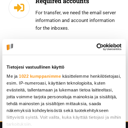
Required accounts
For transfer, we need the email server
information and account information
for the inboxes.
Functionality Guarantee
The transfer is billed once the emails
Tietojesi vastuullinen käyttö
have been successfully transferred. If
Me ja
1022 kumppanimme
käsittelemme henkilötietojasi,
the transfer is not successful, the
esim. IP-numeroasi, käyttäen teknologioita, kuten
order will be cancelled and the order
evästeitä, tallentamaan ja lukemaan tietoa laitteeltasi,
will not be billed – meaning you
jotta voimme tarjota personoituja mainoksia ja sisältöjä,
received a guarantee of functionality.
tehdä mainosten ja sisältöjen mittauksia, saada
näkemyksiä kohdeyleisöstä sekä tuotekehitykseen
liittyvistä syistä. Voit valita, kuka käyttää tietojasi ja mihin
tarkoituksiin.