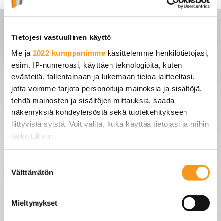
Tietojesi vastuullinen käyttö
Web hosting Micro features
Me ja
1022 kumppanimme
käsittelemme henkilötietojasi,
esim. IP-numeroasi, käyttäen teknologioita, kuten
evästeitä, tallentamaan ja lukemaan tietoa laitteeltasi,
Price (for domain purchases)
Price
jotta voimme tarjota personoituja mainoksia ja sisältöjä,
0€
tehdä mainosten ja sisältöjen mittauksia, saada
näkemyksiä kohdeyleisöstä sekä tuotekehitykseen
Power class
Normal
liittyvistä syistä. Voit valita, kuka käyttää tietojasi ja mihin
tarkoituksiin.
Disk Space
100 Mb
Jos sallit, haluamme myös tehdä seuraavia:
Suostumuksen
Traffic
5 Gb/mo
Välttämätön
Kerätä tietoja maantieteellisestä sijainnistasi,
valinta
mahdollisesti muutaman metrin tarkkuudella
WordPress
No
Tunnistaa laitteesi skannaamalla sen
Mieltymykset
ominaispiirteitä aktiivisesti (sormenjäljen
MySQL
No
muodostaminen)