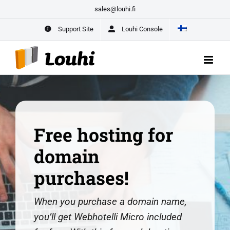
Skip
sales@louhi.fi
Entrepreneur Package for New Entrepreneurs –
All Your Business’s
to
Digital Services in One Place
Support Site
Louhi Console
content
START HERE
Free hosting for
domain
purchases!
When you purchase a domain name,
you’ll get Webhotelli Micro included