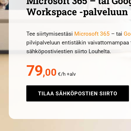
Microsoft 365 – tai Goo
Workspace -palveluun
Tee siirtymisestäsi
Microsoft 365
– tai
Go
pilvipalveluun entistäkin vaivattomampaa 
sähköpostiviestien siirto Louhelta.
79
,00
€/h +alv
TILAA SÄHKÖPOSTIEN SIIRTO