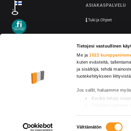
ASIAKASPALVELU
Tuki ja Ohjeet
Tietojesi vastuullinen käy
Me ja
1022 kumppanimm
kuten evästeitä, tallentama
ja sisältöjä, tehdä mainos
tuotekehitykseen liittyvistä
Jos sallit, haluamme myös
Kerätä tietoja maan
Tunnistaa laitteesi
Lue lisää siitä, miten henk
muuttaa suostumustasi tai 
Suostumuksen
Välttämätön
valinta