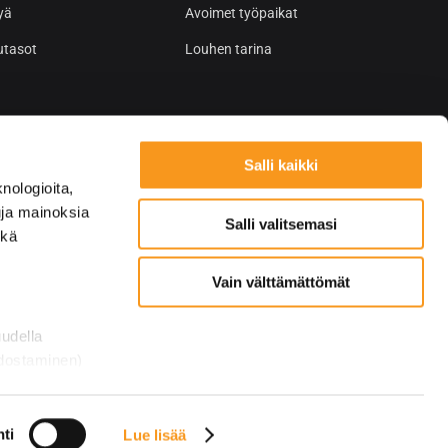
yä
Avoimet työpaikat
utasot
Louhen tarina
Salli kaikki
nologioita,
tuja mainoksia
Salli valitsemasi
ekä
Vain välttämättömät
uudella
odostaminen)
osiossa
. Voit
ti
Lue lisää