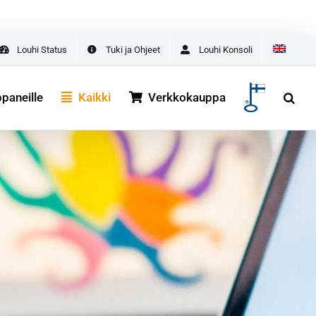
asta
ALOITA TÄSTÄ
Louhi Status
Tuki ja Ohjeet
Louhi Konsoli
aneille
Kaikki
Verkkokauppa