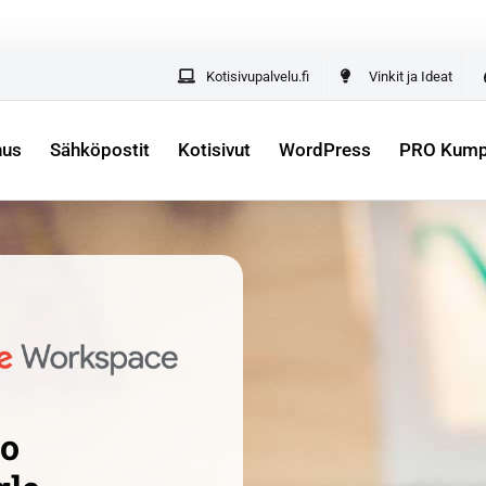
lle yrittäjille –
kaikki yrityksesi digipalvelut yhdestä paik
Kotisivupalvelu.fi
Vinkit ja Ideat
nus
Sähköpostit
Kotisivut
WordPress
PRO Kumpp
to