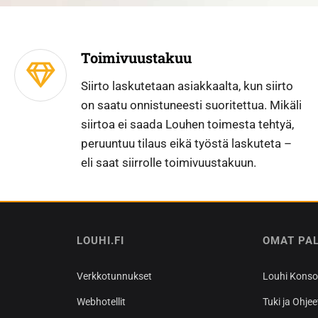
Toimivuustakuu
Siirto laskutetaan asiakkaalta, kun siirto
on saatu onnistuneesti suoritettua. Mikäli
siirtoa ei saada Louhen toimesta tehtyä,
peruuntuu tilaus eikä työstä laskuteta –
eli saat siirrolle toimivuustakuun.
LOUHI.FI
OMAT PA
Verkkotunnukset
Louhi Konsol
Webhotellit
Tuki ja Ohjee