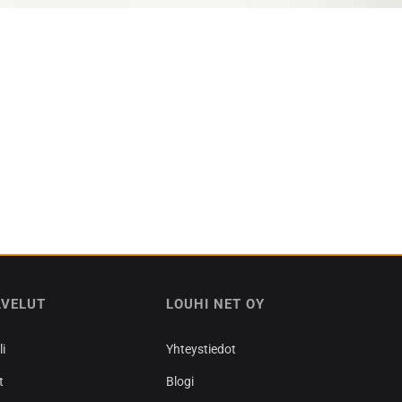
LVELUT
LOUHI NET OY
i
Yhteystiedot
t
Blogi