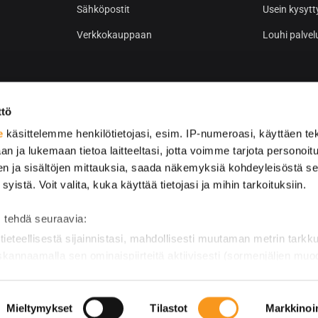
Sähköpostit
Usein kysytt
Verkkokauppaan
Louhi palvel
ttö
e
käsittelemme henkilötietojasi, esim. IP-numeroasi, käyttäen tek
an ja lukemaan tietoa laitteeltasi, jotta voimme tarjota personoi
ten ja sisältöjen mittauksia, saada näkemyksiä kohdeyleisöstä s
 syistä. Voit valita, kuka käyttää tietojasi ja mihin tarkoituksiin.
 tehdä seuraavia:
tieteellisestä sijainnistasi, mahdollisesti muutaman metrin tarkk
 skannaamalla sen ominaispiirteitä aktiivisesti (sormenjäljen mu
ilötietojasi käsitellään ja miten voit määrittää asetuksesi
tiedot-
peruuttaa sen milloin vain evästeilmoituksessa.
Mieltymykset
Tilastot
Markkinoin