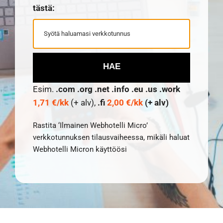
tästä:
HAE
Esim.
.com .org .net .info .eu .us .work
1,71 €/kk
(+ alv),
.fi
2,00 €/kk
(+ alv)
Rastita ‘Ilmainen Webhotelli Micro’
verkkotunnuksen tilausvaiheessa, mikäli haluat
Webhotelli Micron käyttöösi