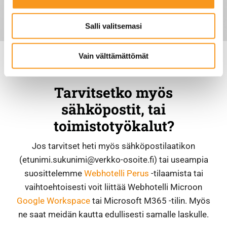
alan kumppaneillemme tietoja siitä, miten käytät
sivustoamme. Kumppanimme voivat yhdistää näitä
Salli valitsemasi
tietoja muihin tietoihin, joita olet antanut heille tai joita on
kerätty, kun olet käyttänyt heidän palvelujaan. Saat
lisätietoa käytämistämme evästeistä ja muuttaa tai
Vain välttämättömät
peruttaa suotumuksesi osoitteessa
louhi.fi/evasteet
Tarvitsetko myös
sähköpostit, tai
toimistotyökalut?
Jos tarvitset heti myös sähköpostilaatikon
(etunimi.sukunimi@verkko-osoite.fi) tai useampia
suosittelemme
Webhotelli Perus
-tilaamista tai
vaihtoehtoisesti voit liittää Webhotelli Microon
Google Workspace
tai Microsoft M365 -tilin. Myös
ne saat meidän kautta edullisesti samalle laskulle.