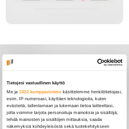
Webhotelli Micron
ominaisuudet
Tietojesi vastuullinen käyttö
Me ja
1022 kumppanimme
käsittelemme henkilötietojasi,
Hinta (verkkotunnuksen tilaajalle)
0€
esim. IP-numeroasi, käyttäen teknologioita, kuten
evästeitä, tallentamaan ja lukemaan tietoa laitteeltasi,
Teholuokka
Normaali
jotta voimme tarjota personoituja mainoksia ja sisältöjä,
tehdä mainosten ja sisältöjen mittauksia, saada
Levytila kotisivuille
100 Mt
näkemyksiä kohdeyleisöstä sekä tuotekehitykseen