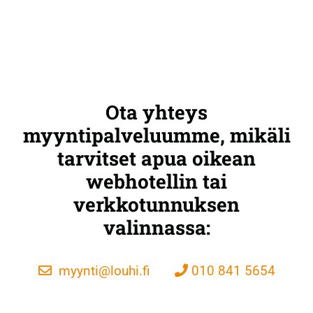
Ota yhteys
myyntipalveluumme, mikäli
tarvitset apua oikean
webhotellin tai
verkkotunnuksen
valinnassa:
myynti@louhi.fi
010 841 5654