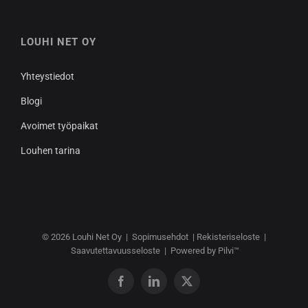
LOUHI NET OY
Yhteystiedot
Blogi
Avoimet työpaikat
Louhen tarina
© 2026
Louhi Net Oy
|
Sopimusehdot
|
Rekisteriseloste
|
Saavutettavuusseloste
|
Powered by Pilvi™
Facebook
LinkedIn
X