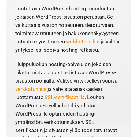
Luotettava WordPress-hosting muodostaa
jokaisen WordPress-sivuston perustan. Se
vaikuttaa sivuston nopeuteen, tietoturvaan,
toimintavarmuuteen ja hakukonenäkyvyyteen.
Tutustu myös Louhen
webhotelleihin
ja valitse
yrityksellesi sopiva hosting-ratkaisu.
Huippuluokan hosting-palvelu on jokaisen
liiketoimintaa aidosti edistävän WordPress-
sivuston pohjalla. Valitse yrityksellesi sopiva
verkkotunnus
ja vahvista asiakkaidesi
luottamusta
SSL-sertifikaatilla
. Louhen
WordPress Sovellushotelli yhdistää
WordPressille optimoidun hosting-
ympäristön, verkkotunnuksen, SSL-
sertifikaatin ja sivuston ylläpitoon tarvittavat