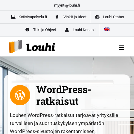
Skip
myynti@louhi.fi
Yrittäjän paketti aloittaville yrittäjille –
kaikki yrityksesi
to
digipalvelut yhdestä paikasta
Kotisivupalvelu.fi
Vinkit ja Ideat
Louhi Status
content
ALOITA TÄSTÄ
Tuki ja Ohjeet
Louhi Konsoli
WordPress-
ratkaisut
Louhen WordPress-ratkaisut tarjoavat yrityksille
turvallisen ja suorituskykyisen ympäristön
WordPress-sivustojen rakentamiseen,