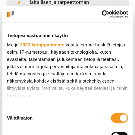
Haitallisen ja tarpeettoman
bottiliikenteen rajaaminen sivustolta
WordPress-kehitysympäristö
tuotantoon integroituna
Tietojesi vastuullinen käyttö
WordPress Toolkit Deluxe – cPanelin
Me ja
1022 kumppanimme
käsittelemme henkilötietojasi,
kattavin hallinta- ja automaatiopalvelu
esim. IP-numeroasi, käyttäen teknologioita, kuten
evästeitä, tallentamaan ja lukemaan tietoa laitteeltasi,
WP-sivustoille
TILAA
jotta voimme tarjota personoituja mainoksia ja sisältöjä,
Wordfence Premium – tietoturvalisäosa
tehdä mainosten ja sisältöjen mittauksia, saada
(14,39€/kk +alv)
näkemyksiä kohdeyleisöstä sekä tuotekehitykseen
LUE LISÄÄ
liittyvistä syistä. Voit valita, kuka käyttää tietojasi ja mihin
tarkoituksiin.
OTA YHTEYTTÄ MYYNTIIN
Jos sallit, haluamme myös tehdä seuraavia:
Suostumuksen
Välttämätön
Kerätä tietoja maantieteellisestä sijainnistasi,
valinta
mahdollisesti muutaman metrin tarkkuudella
Tunnistaa laitteesi skannaamalla sen