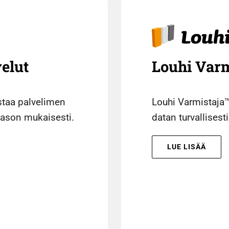
velut
Louhi Varm
astaa palvelimen
Louhi Varmistaja™
utason mukaisesti.
datan turvallisesti
LUE LISÄÄ