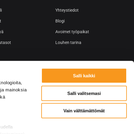
i
Yhteystiedot
t
Blogi
yä
Avoimet työpaikat
utasot
Louhen tarina
Salli kaikki
nologioita,
tuja mainoksia
Salli valitsemasi
ekä
Vain välttämättömät
uudella
odostaminen)