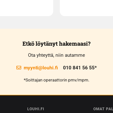
Etkö löytänyt hakemaasi?
Ota yhteyttä, niin autamme
myynti@louhi.fi
010 841 56 55*
*Soittajan operaattorin pmv/mpm.
LOUHI.FI
OMAT PA