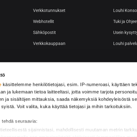
Verkkotunnukset
Louhi Konsol
Webhotellit
Tuki ja Ohjee
Sähköpostit
Usein kysytt
Verkkokauppaan
Louhi palvel
ttö
e
käsittelemme henkilötietojasi, esim. IP-numeroasi, käyttäen tek
an ja lukemaan tietoa laitteeltasi, jotta voimme tarjota personoi
ten ja sisältöjen mittauksia, saada näkemyksiä kohdeyleisöstä s
 syistä. Voit valita, kuka käyttää tietojasi ja mihin tarkoituksiin.
 tehdä seuraavia:
tieteellisestä sijainnistasi, mahdollisesti muutaman metrin tarkk
 skannaamalla sen ominaispiirteitä aktiivisesti (sormenjäljen mu