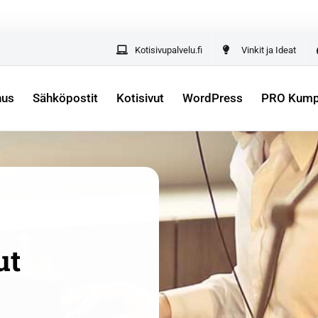
lle yrittäjille –
kaikki yrityksesi digipalvelut yhdestä paik
Kotisivupalvelu.fi
Vinkit ja Ideat
nus
Sähköpostit
Kotisivut
WordPress
PRO Kumpp
ut