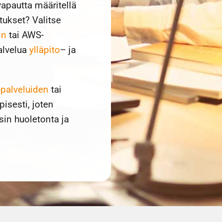
vapautta määritellä
tukset? Valitse
in
tai AWS-
palvelua
ylläpito
– ja
palveluiden
tai
isesti, joten
sin huoletonta ja