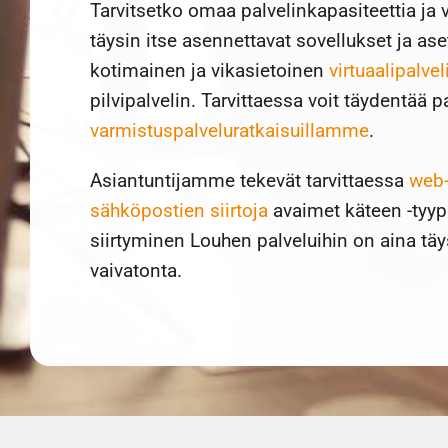
Tarvitsetko omaa palvelinkapasiteettia ja 
täysin itse asennettavat sovellukset ja ase
kotimainen ja vikasietoinen
virtuaalipalvel
pilvipalvelin. Tarvittaessa voit täydentää 
varmistuspalveluratkaisuillamme
.
Asiantuntijamme tekevät tarvittaessa
web-
sähköpostien siirtoja
avaimet käteen -tyypp
siirtyminen Louhen palveluihin on aina täy
vaivatonta.