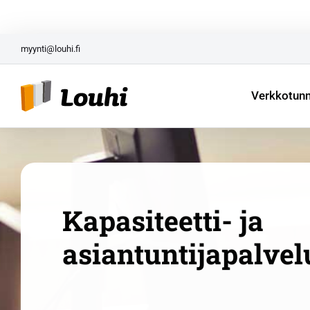
Skip
Yrittäjän paketti aloittavi
to
content
myynti@louhi.fi
Verkkotun
Kapasiteetti- ja
asiantuntijapalvel