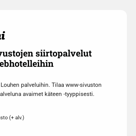
tojen siirtopalvelut
bhotelleihin
 Louhen palveluihin. Tilaa www-sivuston
palveluna avaimet käteen -tyyppisesti.
sto (+ alv.)