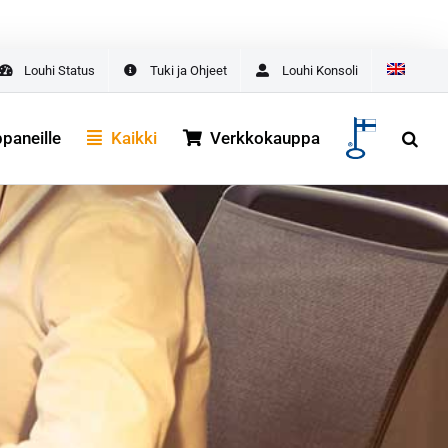
asta
ALOITA TÄSTÄ
Louhi Status
Tuki ja Ohjeet
Louhi Konsoli
aneille
Kaikki
Verkkokauppa