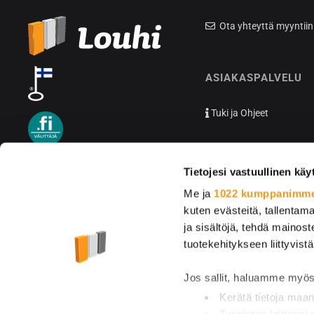
Ota yhteyttä myyntiin
ASIAKASPALVELU
Tuki ja Ohjeet
Tietojesi vastuullinen käy
Me ja
1022 kumppanimm
kuten evästeitä, tallentama
ja sisältöjä, tehdä mainos
tuotekehitykseen liittyvistä
Jos sallit, haluamme myös
Kerätä tietoja maan
Tunnistaa laitteesi