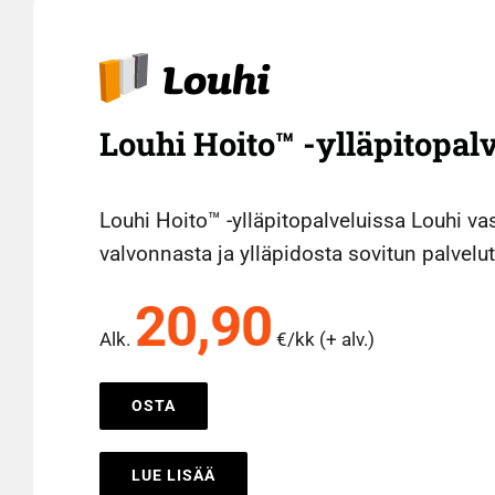
Louhi Hoito™ -ylläpitopal
Louhi Hoito™ -ylläpitopalveluissa Louhi v
valvonnasta ja ylläpidosta sovitun palvel
20,90
Alk.
€/kk (+ alv.)
OSTA
LUE LISÄÄ