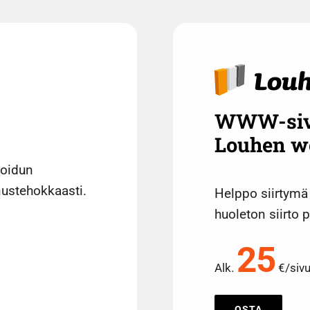
WWW-sivus
Louhen we
koidun
nustehokkaasti.
Helppo siirtymä
huoleton siirto 
25
Alk.
€/sivu
OSTA