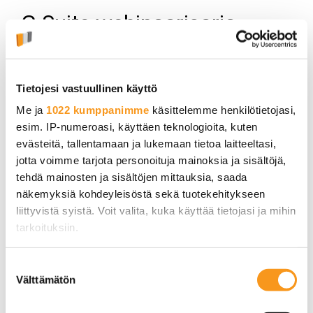
Tietojesi vastuullinen käyttö
Me ja
1022 kumppanimme
käsittelemme henkilötietojasi,
esim. IP-numeroasi, käyttäen teknologioita, kuten
evästeitä, tallentamaan ja lukemaan tietoa laitteeltasi,
jotta voimme tarjota personoituja mainoksia ja sisältöjä,
tehdä mainosten ja sisältöjen mittauksia, saada
näkemyksiä kohdeyleisöstä sekä tuotekehitykseen
liittyvistä syistä. Voit valita, kuka käyttää tietojasi ja mihin
tarkoituksiin.
Jos sallit, haluamme myös tehdä seuraavia:
Suostumuksen
Välttämätön
Kerätä tietoja maantieteellisestä sijainnistasi,
valinta
mahdollisesti muutaman metrin tarkkuudella