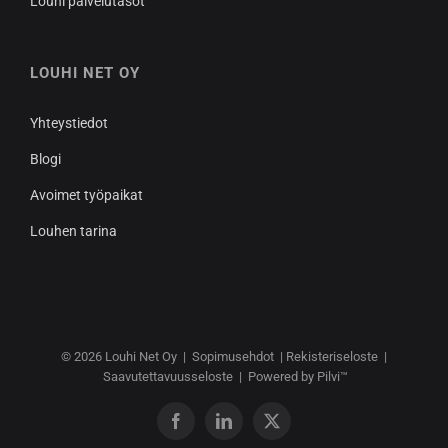
Louhi palvelutasot
LOUHI NET OY
Yhteystiedot
Blogi
Avoimet työpaikat
Louhen tarina
© 2026
Louhi Net Oy
|
Sopimusehdot
|
Rekisteriseloste
|
Saavutettavuusseloste
|
Powered by Pilvi™
Facebook
LinkedIn
X