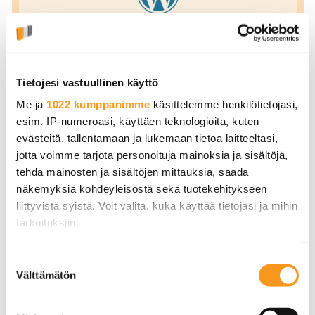
WordPress-hallinta WP
Toolkitilla
Tietojesi vastuullinen käyttö
WP Toolkit Deluxe tarjoaa tehokkaan
Me ja
1022 kumppanimme
käsittelemme henkilötietojasi,
hallintatyökalun WordPress- ja
esim. IP-numeroasi, käyttäen teknologioita, kuten
WooCommerce-sivustoille. Hallitse päivityksiä,
evästeitä, tallentamaan ja lukemaan tietoa laitteeltasi,
kloonaa verkkokauppa testiin ja tee muutokset
jotta voimme tarjota personoituja mainoksia ja sisältöjä,
turvallisesti staging-ympäristössä.
tehdä mainosten ja sisältöjen mittauksia, saada
näkemyksiä kohdeyleisöstä sekä tuotekehitykseen
liittyvistä syistä. Voit valita, kuka käyttää tietojasi ja mihin
tarkoituksiin.
Jos sallit, haluamme myös tehdä seuraavia:
Suostumuksen
Välttämätön
Kerätä tietoja maantieteellisestä sijainnistasi,
valinta
mahdollisesti muutaman metrin tarkkuudella
Tunnistaa laitteesi skannaamalla sen