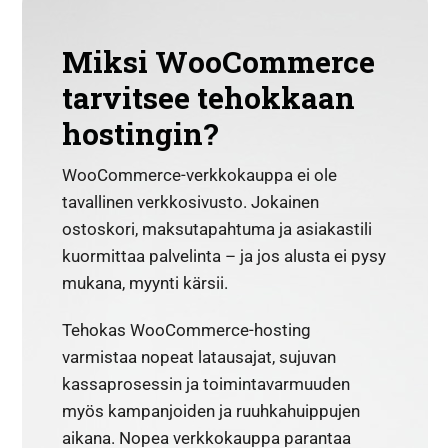
Miksi WooCommerce
tarvitsee tehokkaan
hostingin?
WooCommerce-verkkokauppa ei ole
tavallinen verkkosivusto. Jokainen
ostoskori, maksutapahtuma ja asiakastili
kuormittaa palvelinta – ja jos alusta ei pysy
mukana, myynti kärsii.
Tehokas WooCommerce-hosting
varmistaa nopeat latausajat, sujuvan
kassaprosessin ja toimintavarmuuden
myös kampanjoiden ja ruuhkahuippujen
aikana. Nopea verkkokauppa parantaa