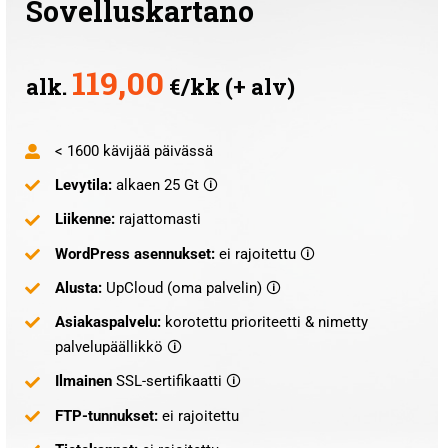
Sovelluskartano
119,00
alk.
€/kk (+ alv)
< 1600 kävijää päivässä
Levytila:
alkaen 25 Gt 🛈
Liikenne:
rajattomasti
WordPress asennukset:
ei rajoitettu 🛈
Alusta:
UpCloud (oma palvelin) 🛈
Asiakaspalvelu:
korotettu prioriteetti & nimetty
palvelupäällikkö 🛈
Ilmainen
SSL-sertifikaatti 🛈
FTP-tunnukset:
ei rajoitettu