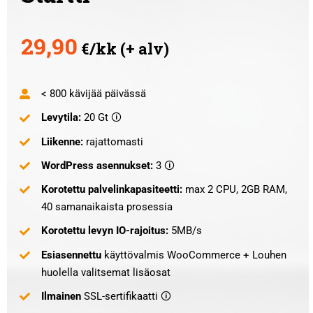
29,90
€/kk (+ alv)
< 800 kävijää päivässä
Levytila:
20 Gt 🛈
Liikenne:
rajattomasti
WordPress asennukset:
3 🛈
Korotettu palvelinkapasiteetti:
max 2 CPU, 2GB RAM,
40 samanaikaista prosessia
Korotettu levyn IO-rajoitus:
5MB/s
Esiasennettu
käyttövalmis WooCommerce + Louhen
huolella valitsemat lisäosat
Ilmainen
SSL-sertifikaatti 🛈