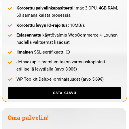
Korotettu palvelinkapasiteetti:
max 3 CPU, 4GB RAM,
60 samanaikaista prosessia
Korotettu levyn IO-rajoitus:
10MB/s
Esiasennettu
käyttövalmis WooCommerce + Louhen
huolella valitsemat lisäosat
Ilmainen
SSL-sertifikaatti 🛈
Jetbackup – premium-tason varmuuskopiointi
erillisellä levytilalla (arvo 8,90€)
WP Toolkit Deluxe -ominaisuudet (arvo 5,69€)
OSTA KASVU
Oma palvelin!