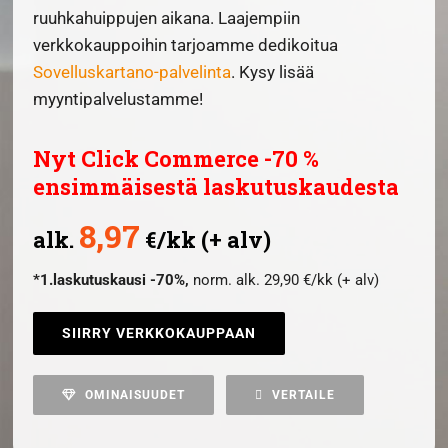
ruuhkahuippujen aikana.
Laajempiin
verkkokauppoihin tarjoamme dedikoitua
Sovelluskartano-palvelinta
. Kysy lisää
myyntipalvelustamme!
Nyt Click Commerce -70 %
ensimmäisestä laskutuskaudesta
8,97
alk.
€/kk (+ alv)
*1.laskutuskausi -70%,
norm. alk. 29,90 €/kk (+ alv)
SIIRRY VERKKOKAUPPAAN
OMINAISUUDET
VERTAILE