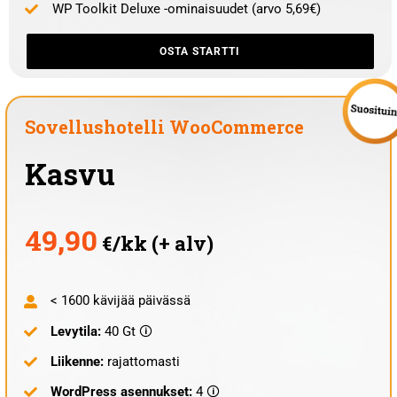
WP Toolkit Deluxe -ominaisuudet (arvo 5,69€)
OSTA STARTTI
Sovellushotelli WooCommerce
Kasvu
49,90
€/kk (+ alv)
< 1600 kävijää päivässä
Levytila:
40 Gt 🛈
Liikenne:
rajattomasti
WordPress asennukset:
4 🛈