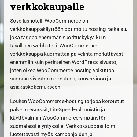
verkkokaupalle
Sovellushotelli WooCommerce on
verkkokauppakäyttöön optimoitu hosting-ratkaisu,
joka tarjoaa enemmän suorituskykyä kuin
tavallinen webhotelli. WooCommerce-
verkkokauppa kuormittaa palvelinta merkittävästi
enemmän kuin perinteinen WordPress-sivusto,
joten oikea WooCommerce hosting vaikuttaa
suoraan sivuston nopeuteen, konversioon ja
asiakaskokemukseen.
Louhen WooCommerce-hosting tarjoaa korotetut
palvelinresurssit, LiteSpeed-välimuistin ja
käyttövalmiin WooCommerce-ympäristön
suomalaisille yrityksille. Verkkokauppasi toimii
luotettavasti myös kampanjoiden ja