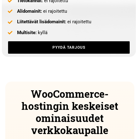
Tietokannat:
ei rajoitettu
Alidomainit:
ei rajoitettu
Liitettävät lisädomainit:
ei rajoitettu
Multisite:
kyllä
PYYDÄ TARJOUS
WooCommerce-
hostingin keskeiset
ominaisuudet
verkkokaupalle