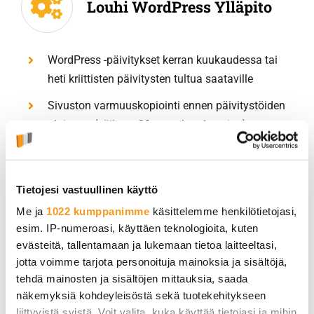
Louhi WordPress Ylläpito
WordPress -päivitykset kerran kuukaudessa tai
heti kriittisten päivitysten tultua saataville
Sivuston varmuuskopiointi ennen päivitystöiden
aloitusta (säilytys 30 vuorokauden ajan)
Manuaalinen sivuston toiminnan tarkistus
päivityksen yhteydessä
Tietojesi vastuullinen käyttö
Kuukausittainen sivustoraportti (Sivuston kävijät
Me ja
1022 kumppanimme
käsittelemme henkilötietojasi,
ja saatavuus, SEO, rikkinäisten linkkien
esim. IP-numeroasi, käyttäen teknologioita, kuten
raportointi)
evästeitä, tallentamaan ja lukemaan tietoa laitteeltasi,
Päivittäinen tietoturvaskannaus
jotta voimme tarjota personoituja mainoksia ja sisältöjä,
tehdä mainosten ja sisältöjen mittauksia, saada
Päivittäinen sivuston suorituskyvyn seuranta
näkemyksiä kohdeyleisöstä sekä tuotekehitykseen
liittyvistä syistä. Voit valita, kuka käyttää tietojasi ja mihin