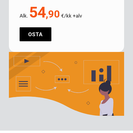
54
,90
Alk.
€/kk +alv
OSTA