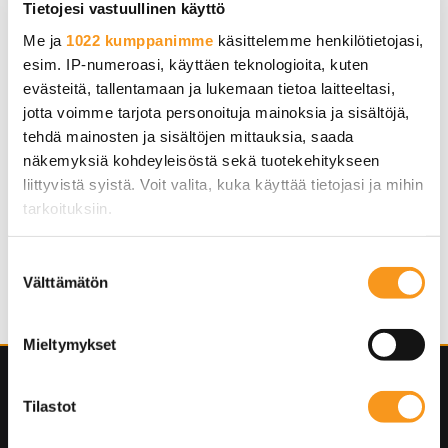
Tietojesi vastuullinen käyttö
Sovellukset
Me ja
1022 kumppanimme
käsittelemme henkilötietojasi,
esim. IP-numeroasi, käyttäen teknologioita, kuten
Tekoäly
evästeitä, tallentamaan ja lukemaan tietoa laitteeltasi,
jotta voimme tarjota personoituja mainoksia ja sisältöjä,
Tiedotteet ja palveluesittelyt
tehdä mainosten ja sisältöjen mittauksia, saada
näkemyksiä kohdeyleisöstä sekä tuotekehitykseen
Tietosuoja ja tietoturva
liittyvistä syistä. Voit valita, kuka käyttää tietojasi ja mihin
tarkoituksiin.
Verkkotunnukset
Jos sallit, haluamme myös tehdä seuraavia:
Suostumuksen
WordPress
Välttämätön
Kerätä tietoja maantieteellisestä sijainnistasi,
valinta
mahdollisesti muutaman metrin tarkkuudella
Tunnistaa laitteesi skannaamalla sen
Mieltymykset
ominaispiirteitä aktiivisesti (sormenjäljen
muodostaminen)
Tilastot
Lue lisää siitä, miten henkilötietojasi käsitellään ja miten
voit määrittää asetuksesi
tiedot-osiossa
. Voit muuttaa