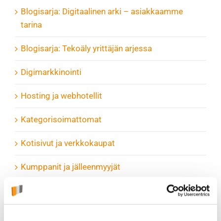
Blogisarja: Digitaalinen arki – asiakkaamme
tarina
Blogisarja: Tekoäly yrittäjän arjessa
Digimarkkinointi
Hosting ja webhotellit
Kategorisoimattomat
Kotisivut ja verkkokaupat
Kumppanit ja jälleenmyyjät
Louhi PRO
Sähköposti ja toimisto-ohjelmistot