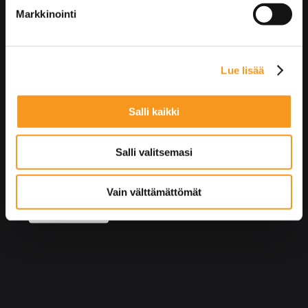
suostumustasi tai peruuttaa sen milloin vain
Markkinointi
evästeilmoituksessa.
Käytämme evästeitä tarjoamamme sisällön ja mainosten
Lue lisää
räätälöimiseen, sosiaalisen median ominaisuuksien
tukemiseen ja kävijämäärämme analysoimiseen. Lisäksi
jaamme sosiaalisen median, mainosalan ja analytiikka-
Salli kaikki
alan kumppaneillemme tietoja siitä, miten käytät
sivustoamme. Kumppanimme voivat yhdistää näitä
Salli valitsemasi
tietoja muihin tietoihin, joita olet antanut heille tai joita on
kerätty, kun olet käyttänyt heidän palvelujaan. Saat
lisätietoa käytämistämme evästeistä ja muuttaa tai
Vain välttämättömät
peruttaa suotumuksesi osoitteessa
louhi.fi/evasteet