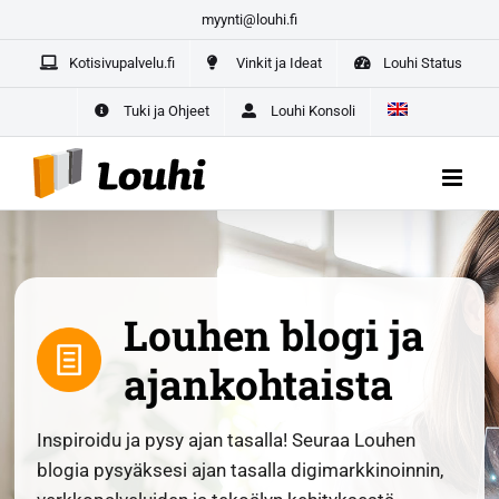
Skip
myynti@louhi.fi
Yrittäjän paketti aloittaville yrittäjille –
kaikki yrityksesi
to
digipalvelut yhdestä paikasta
Kotisivupalvelu.fi
Vinkit ja Ideat
Louhi Status
content
ALOITA TÄSTÄ
Tuki ja Ohjeet
Louhi Konsoli
Louhen blogi ja
ajankohtaista
Inspiroidu ja pysy ajan tasalla! Seuraa Louhen
blogia pysyäksesi ajan tasalla digimarkkinoinnin,