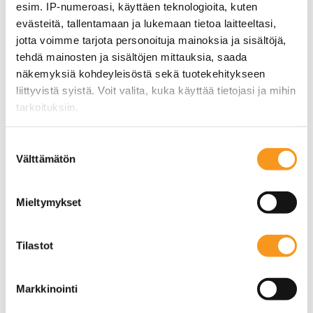
esim. IP-numeroasi, käyttäen teknologioita, kuten
evästeitä, tallentamaan ja lukemaan tietoa laitteeltasi,
jotta voimme tarjota personoituja mainoksia ja sisältöjä,
Uutta: Louhelta on tulossa
tehdä mainosten ja sisältöjen mittauksia, saada
elokuussa Duuers-
näkemyksiä kohdeyleisöstä sekä tuotekehitykseen
liittyvistä syistä. Voit valita, kuka käyttää tietojasi ja mihin
tarjoustyökalu 10 kertaa
tarkoituksiin.
nopeampaan
Jos sallit, haluamme myös tehdä seuraavia:
tarjoustyöskentelyyn
Suostumuksen
Välttämätön
Kerätä tietoja maantieteellisestä sijainnistasi,
valinta
23 heinäkuun, 2020
|
Categories:
Sovellukset
,
mahdollisesti muutaman metrin tarkkuudella
Tiedotteet ja palveluesittelyt
Tunnistaa laitteesi skannaamalla sen
Mieltymykset
ominaispiirteitä aktiivisesti (sormenjäljen
muodostaminen)
Elokuussa 2020 lisäämme valikoimaamme
Tilastot
Lue lisää siitä, miten henkilötietojasi käsitellään ja miten
tehokkaan Duuers-tarjoustyökalun. Duuersin
voit määrittää asetuksesi
tiedot-osiossa
. Voit muuttaa
nopeus perustuu valmiisiin elementteihin ja
suostumustasi tai peruuttaa sen milloin vain
tarjouspohjiin – käyttö ei vaadi teknistä
Markkinointi
evästeilmoituksessa.
osaamista. Säästä aikaa ja paranna