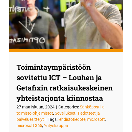
Toimintaympäristöön
sovitettu ICT – Louhen ja
Getafixin ratkaisukeskeinen
yhteistarjonta kiinnostaa
27 maaliskuun, 2024
|
Categories:
Sähköposti ja
toimisto-ohjelmistot
,
Sovellukset
,
Tiedotteet ja
palveluesittelyt
|
Tags:
lehdistötiedote
,
microsoft
,
microsoft 365
,
Yrityskauppa