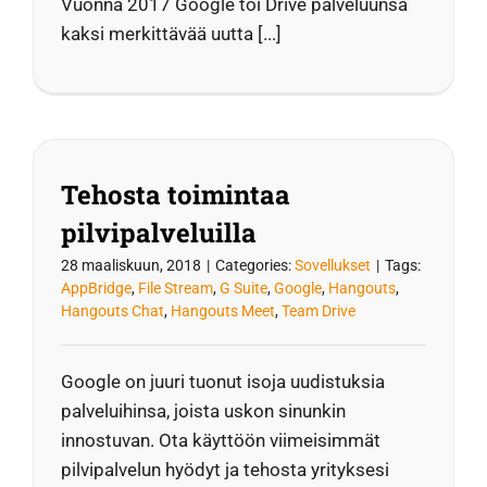
Vuonna 2017 Google toi Drive palveluunsa
kaksi merkittävää uutta [...]
Tehosta toimintaa
pilvipalveluilla
28 maaliskuun, 2018
|
Categories:
Sovellukset
|
Tags:
AppBridge
,
File Stream
,
G Suite
,
Google
,
Hangouts
,
Hangouts Chat
,
Hangouts Meet
,
Team Drive
Google on juuri tuonut isoja uudistuksia
palveluihinsa, joista uskon sinunkin
innostuvan. Ota käyttöön viimeisimmät
pilvipalvelun hyödyt ja tehosta yrityksesi