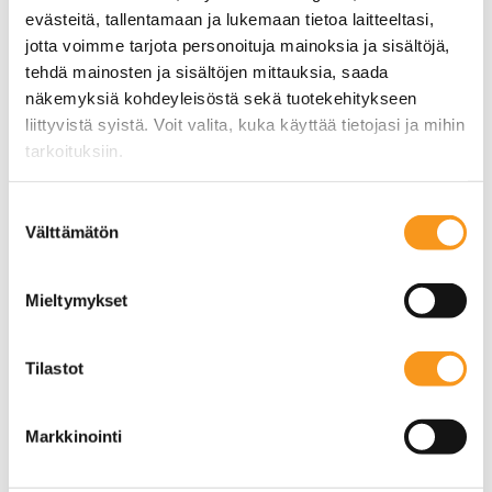
toimia aina sujuvasti, mutta välillä viestien
evästeitä, tallentamaan ja lukemaan tietoa laitteeltasi,
kulussa voi kuitenkin esiintyä ongelmia.
jotta voimme tarjota personoituja mainoksia ja sisältöjä,
Tässä kirjoituksessa käymme läpi yleisimpiä
tehdä mainosten ja sisältöjen mittauksia, saada
näkemyksiä kohdeyleisöstä sekä tuotekehitykseen
ongelmia [...]
liittyvistä syistä. Voit valita, kuka käyttää tietojasi ja mihin
tarkoituksiin.
Jos sallit, haluamme myös tehdä seuraavia:
Suostumuksen
Välttämätön
Kerätä tietoja maantieteellisestä sijainnistasi,
valinta
mahdollisesti muutaman metrin tarkkuudella
Tunnistaa laitteesi skannaamalla sen
Mieltymykset
ominaispiirteitä aktiivisesti (sormenjäljen
muodostaminen)
Tilastot
Lue lisää siitä, miten henkilötietojasi käsitellään ja miten
voit määrittää asetuksesi
tiedot-osiossa
. Voit muuttaa
suostumustasi tai peruuttaa sen milloin vain
Markkinointi
evästeilmoituksessa.