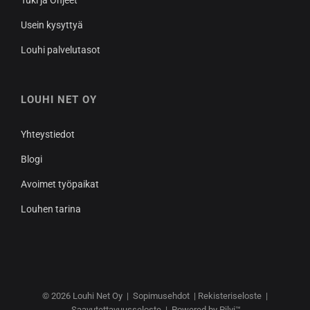
Tuki ja Ohjeet
Usein kysyttyä
Louhi palvelutasot
LOUHI NET OY
Yhteystiedot
Blogi
Avoimet työpaikat
Louhen tarina
© 2026
Louhi Net Oy
|
Sopimusehdot
|
Rekisteriseloste
|
Saavutettavuusseloste
|
Powered by Pilvi™