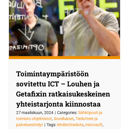
Toimintaympäristöön
sovitettu ICT – Louhen ja
Getafixin ratkaisukeskeinen
yhteistarjonta kiinnostaa
27 maaliskuun, 2024
|
Categories:
Sähköposti ja
toimisto-ohjelmistot
,
Sovellukset
,
Tiedotteet ja
palveluesittelyt
|
Tags:
lehdistötiedote
,
microsoft
,