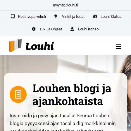
Skip
myynti@louhi.fi
Yrittäjän paketti aloittaville yrittäjille –
kaikki yrityksesi
to
digipalvelut yhdestä paikasta
Kotisivupalvelu.fi
Vinkit ja Ideat
Louhi Status
content
ALOITA TÄSTÄ
Tuki ja Ohjeet
Louhi Konsoli
Louhen blogi ja
ajankohtaista
Inspiroidu ja pysy ajan tasalla! Seuraa Louhen
blogia pysyäksesi ajan tasalla digimarkkinoinnin,