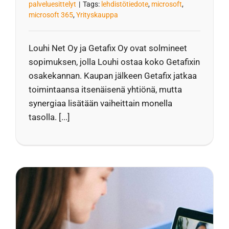
palveluesittelyt
|
Tags:
lehdistötiedote
,
microsoft
,
microsoft 365
,
Yrityskauppa
Louhi Net Oy ja Getafix Oy ovat solmineet
sopimuksen, jolla Louhi ostaa koko Getafixin
osakekannan. Kaupan jälkeen Getafix jatkaa
toimintaansa itsenäisenä yhtiönä, mutta
synergiaa lisätään vaiheittain monella
tasolla. [...]