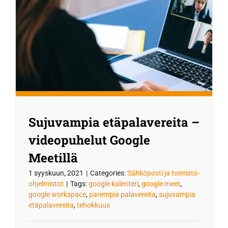
Sujuvampia etäpalavereita –
videopuhelut Google
Meetillä
1 syyskuun, 2021
|
Categories:
Sähköposti ja toimisto-
ohjelmistot
|
Tags:
google kalenteri
,
google meet
,
google workspace
,
parempia palavereita
,
sujuvampia
etäpalavereita
,
tehokkuus