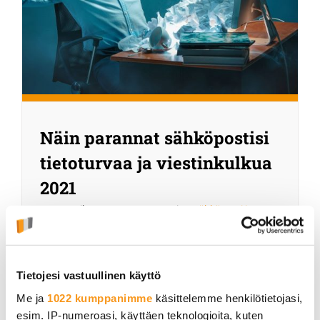
Näin parannat sähköpostisi
tietoturvaa ja viestinkulkua
2021
28 tammikuun, 2021
|
Categories:
Sähköposti ja
toimisto-ohjelmistot
Sähköpostista on tullut elintärkeä työkalu
Tietojesi vastuullinen käyttö
kaikille yrityksille ja yhteisöille.
Me ja
1022 kumppanimme
käsittelemme henkilötietojasi,
Luonnollisesti sähköpostiliikenteen pitäisi
esim. IP-numeroasi, käyttäen teknologioita, kuten