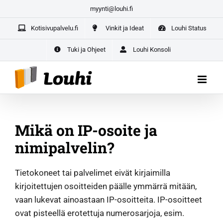
Skip
myynti@louhi.fi
to
Kotisivupalvelu.fi
Vinkit ja Ideat
Louhi Status
content
Yrittäjän paketti aloittaville yrittäjille –
kaikki yrityksesi
digipalvelut yhdestä paikasta
Tuki ja Ohjeet
Louhi Konsoli
ALOITA TÄSTÄ
Mikä on IP-osoite ja
nimipalvelin?
Tietokoneet tai palvelimet eivät kirjaimilla
kirjoitettujen osoitteiden päälle ymmärrä mitään,
vaan lukevat ainoastaan IP-osoitteita. IP-osoitteet
ovat pisteellä erotettuja numerosarjoja, esim.