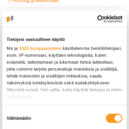
Hosting ja webhotellit
Kategorisoimattomat
Kotisivut ja verkkokaupat
Tietojesi vastuullinen käyttö
Kumppanit ja jälleenmyyjät
Me ja
1022 kumppanimme
käsittelemme henkilötietojasi,
esim. IP-numeroasi, käyttäen teknologioita, kuten
Louhi PRO
evästeitä, tallentamaan ja lukemaan tietoa laitteeltasi,
jotta voimme tarjota personoituja mainoksia ja sisältöjä,
Sähköposti ja toimisto-ohjelmistot
tehdä mainosten ja sisältöjen mittauksia, saada
näkemyksiä kohdeyleisöstä sekä tuotekehitykseen
Sovellukset
liittyvistä syistä. Voit valita, kuka käyttää tietojasi ja mihin
tarkoituksiin.
Tekoäly
Jos sallit, haluamme myös tehdä seuraavia:
Tiedotteet ja palveluesittelyt
Suostumuksen
Välttämätön
Kerätä tietoja maantieteellisestä sijainnistasi,
valinta
Tietosuoja ja tietoturva
mahdollisesti muutaman metrin tarkkuudella