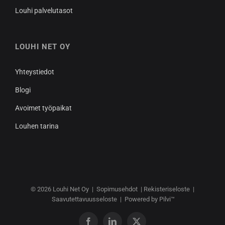
Louhi palvelutasot
LOUHI NET OY
Yhteystiedot
Blogi
Avoimet työpaikat
Louhen tarina
© 2026
Louhi Net Oy
|
Sopimusehdot
|
Rekisteriseloste
|
Saavutettavuusseloste
|
Powered by Pilvi™
Facebook
LinkedIn
X