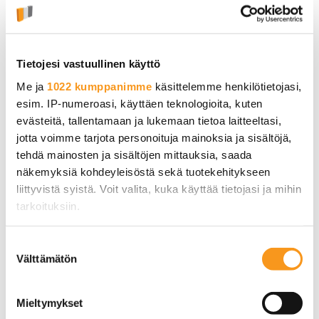
Kotisivut ja verkkokaupat
Kumppanit ja jälleenmyyjät
Tietojesi vastuullinen käyttö
Louhi PRO
Me ja
1022 kumppanimme
käsittelemme henkilötietojasi,
esim. IP-numeroasi, käyttäen teknologioita, kuten
Sähköposti ja toimisto-ohjelmistot
evästeitä, tallentamaan ja lukemaan tietoa laitteeltasi,
jotta voimme tarjota personoituja mainoksia ja sisältöjä,
Sovellukset
tehdä mainosten ja sisältöjen mittauksia, saada
näkemyksiä kohdeyleisöstä sekä tuotekehitykseen
Tekoäly
liittyvistä syistä. Voit valita, kuka käyttää tietojasi ja mihin
tarkoituksiin.
Tiedotteet ja palveluesittelyt
Jos sallit, haluamme myös tehdä seuraavia:
Tietosuoja ja tietoturva
Suostumuksen
Välttämätön
Kerätä tietoja maantieteellisestä sijainnistasi,
valinta
Verkkotunnukset
mahdollisesti muutaman metrin tarkkuudella
Tunnistaa laitteesi skannaamalla sen
Mieltymykset
WordPress
ominaispiirteitä aktiivisesti (sormenjäljen