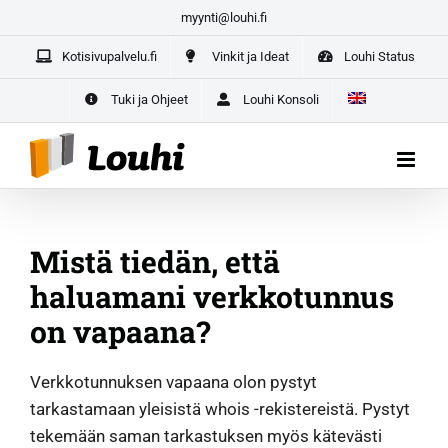
Skip
myynti@louhi.fi
to
Kotisivupalvelu.fi
Vinkit ja Ideat
Louhi Status
content
Yrittäjän paketti aloittaville yrittäjille –
kaikki yrityksesi
digipalvelut yhdestä paikasta
Tuki ja Ohjeet
Louhi Konsoli
ALOITA TÄSTÄ
Mistä tiedän, että
haluamani verkkotunnus
on vapaana?
Verkkotunnuksen vapaana olon pystyt
tarkastamaan yleisistä whois -rekistereistä. Pystyt
tekemään saman tarkastuksen myös kätevästi