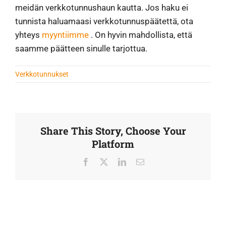
meidän verkkotunnushaun kautta. Jos haku ei
tunnista haluamaasi verkkotunnuspäätettä, ota
yhteys
myyntiimme
. On hyvin mahdollista, että
saamme päätteen sinulle tarjottua.
Verkkotunnukset
Share This Story, Choose Your
Platform
Facebook
X
LinkedIn
Sähköposti