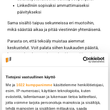
LinkedIniin sopivaksi ammattimaiseksi
päivitykseksi
Sama sisältö taipuu sekunneissa eri muotoihin,
mikä säästää aikaa ja pitää viestinnän yhtenäisenä.
Parasta on, että tekoäly muistaa aiemmat
keskustelut. Voit palata siihen kuukauden päästä,
kertoa miten kampanja onnistui ja pyytää uusia
ideoita seuraavaan vaiheeseen. Se on kuin
sparrauskumppani, joka ei koskaan väsy.
Tietojesi vastuullinen käyttö
Muista! Tee aina sisällöstä
Me ja
1022 kumppanimme
käsittelemme henkilötietojasi,
omanlaisesi
esim. IP-numeroasi, käyttäen teknologioita, kuten
evästeitä, tallentamaan ja lukemaan tietoa laitteeltasi,
Tekoäly on loistava apuri alkuun pääsyssä, mutta
jotta voimme tarjota personoituja mainoksia ja sisältöjä,
älä kopioi sen tuottamaa tekstiä suoraan käyttöön.
tehdä mainosten ja sisältöjen mittauksia, saada