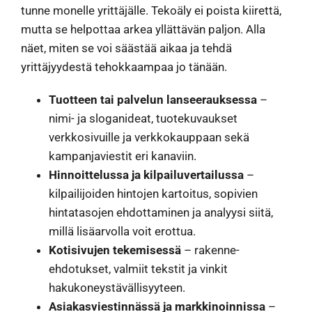
tunne monelle yrittäjälle. Tekoäly ei poista kiirettä,
mutta se helpottaa arkea yllättävän paljon. Alla
näet, miten se voi säästää aikaa ja tehdä
yrittäjyydestä tehokkaampaa jo tänään.
Tuotteen tai palvelun lanseerauksessa
–
nimi- ja sloganideat, tuotekuvaukset
verkkosivuille ja verkkokauppaan sekä
kampanjaviestit eri kanaviin.
Hinnoittelussa ja kilpailuvertailussa
–
kilpailijoiden hintojen kartoitus, sopivien
hintatasojen ehdottaminen ja analyysi siitä,
millä lisäarvolla voit erottua.
Kotisivujen tekemisessä
– rakenne-
ehdotukset, valmiit tekstit ja vinkit
hakukoneystävällisyyteen.
Asiakasviestinnässä ja markkinoinnissa
–