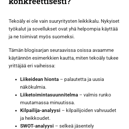
konkreettisesti?
Tekoäly ei ole vain suuryritysten leikkikalu. Nykyiset
työkalut ja sovellukset ovat yhä helpompia käyttää
ja ne toimivat myös suomeksi.
Tämän blogisarjan seuraavissa osissa avaamme
käytännön esimerkkien kautta, miten tekoäly tukee
yrittäjää eri vaiheissa:
Liikeidean hionta
– palautetta ja uusia
näkökulmia.
Liiketoimintasuunnitelma
– valmis runko
muutamassa minuutissa.
Kilpailija-analyysi
– kilpailijoiden vahvuudet
ja heikkoudet.
SWOT-analyysi
– selkeä jäsentely