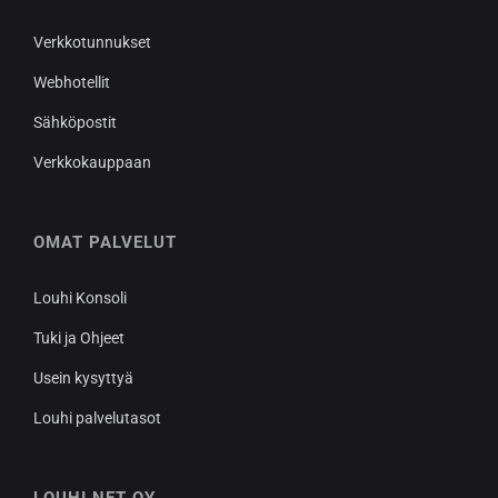
Verkkotunnukset
Webhotellit
Sähköpostit
Verkkokauppaan
OMAT PALVELUT
Louhi Konsoli
Tuki ja Ohjeet
Usein kysyttyä
Louhi palvelutasot
LOUHI NET OY