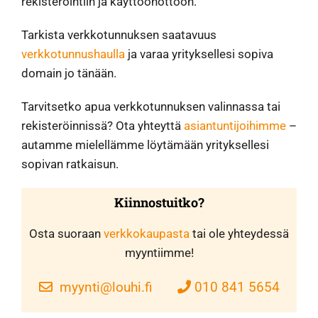
rekisteröintiin ja käyttöönottoon.
Tarkista verkkotunnuksen saatavuus
verkkotunnushaulla
ja varaa yrityksellesi sopiva
domain jo tänään.
Tarvitsetko apua verkkotunnuksen valinnassa tai
rekisteröinnissä? Ota yhteyttä
asiantuntijoihimme
–
autamme mielellämme löytämään yrityksellesi
sopivan ratkaisun.
Kiinnostuitko?
Osta suoraan
verkkokaupasta
tai ole yhteydessä
myyntiimme!
myynti@louhi.fi
010 841 5654