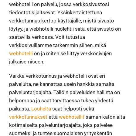
webhotelli on palvelu, jossa verkkosivustosi
tiedostot sijaitsevat. Yksinkertaistettuna
verkkotunnus kertoo käyttäjälle, mistä sivusto
löytyy, ja webhotelli huolehtii siitä, että sivusto on
saatavilla verkossa. Voit tutustua
verkkosivuillamme tarkemmin siihen, mikä
webhotelli
on ja miten se liittyy verkkosivujen
julkaisemiseen.
Vaikka verkkotunnus ja webhotelli ovat eri
palveluita, ne kannattaa usein hankkia samalta
palveluntarjoajalta. Tällöin palveluiden hallinta on
helpompaa ja saat tarvittaessa tukea yhdestä
paikasta.
Louhelta
saat helposti sekä
verkkotunnukset
että
webhotellit
saman katon alta
kotimaiselta palveluntarjoajalta, joka palvelee
suomeksi ja tuntee suomalaisen yrityskentän