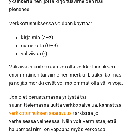
yksinkertainen, jotta kirjoitusvirheiden riski
pienenee.
Verkkotunnuksessa voidaan käyttää:
kirjaimia (a–z)
numeroita (0–9)
väliviivaa (-)
Väliviiva ei kuitenkaan voi olla verkkotunnuksen
ensimmäinen tai viimeinen merkki. Lisäksi kolmas
ja neljäs merkki eivät voi molemmat olla väliviivoja.
Jos olet perustamassa yritystä tai
suunnittelemassa uutta verkkopalvelua, kannattaa
verkkotunnuksen saatavuus
tarkistaa jo
varhaisessa vaiheessa. Näin voit varmistaa, että
haluamasi nimi on vapaana myös verkossa.