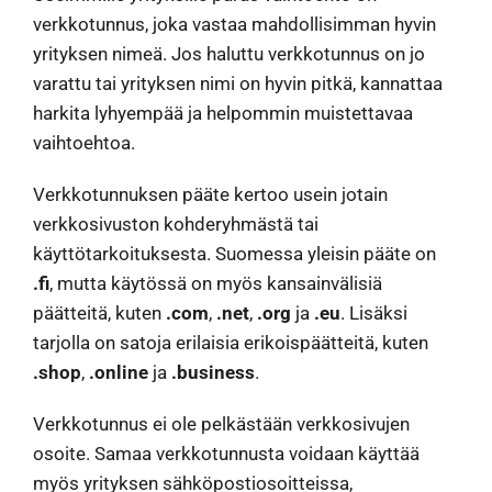
verkkotunnus, joka vastaa mahdollisimman hyvin
yrityksen nimeä. Jos haluttu verkkotunnus on jo
varattu tai yrityksen nimi on hyvin pitkä, kannattaa
harkita lyhyempää ja helpommin muistettavaa
vaihtoehtoa.
Verkkotunnuksen pääte kertoo usein jotain
verkkosivuston kohderyhmästä tai
käyttötarkoituksesta. Suomessa yleisin pääte on
.fi
, mutta käytössä on myös kansainvälisiä
päätteitä, kuten
.com
,
.net
,
.org
ja
.eu
. Lisäksi
tarjolla on satoja erilaisia erikoispäätteitä, kuten
.shop
,
.online
ja
.business
.
Verkkotunnus ei ole pelkästään verkkosivujen
osoite. Samaa verkkotunnusta voidaan käyttää
myös yrityksen sähköpostiosoitteissa,