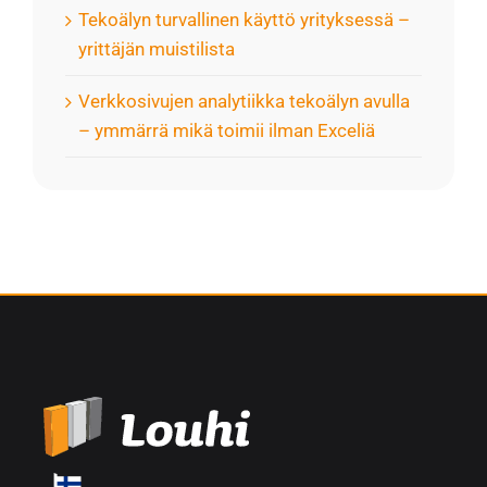
Tekoälyn turvallinen käyttö yrityksessä –
yrittäjän muistilista
Verkkosivujen analytiikka tekoälyn avulla
– ymmärrä mikä toimii ilman Exceliä