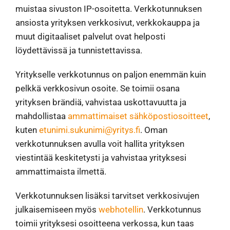
muistaa sivuston IP-osoitetta. Verkkotunnuksen
ansiosta yrityksen verkkosivut, verkkokauppa ja
muut digitaaliset palvelut ovat helposti
löydettävissä ja tunnistettavissa.
Yritykselle verkkotunnus on paljon enemmän kuin
pelkkä verkkosivun osoite. Se toimii osana
yrityksen brändiä, vahvistaa uskottavuutta ja
mahdollistaa
ammattimaiset sähköpostiosoitteet
,
kuten
etunimi.sukunimi@yritys.fi
. Oman
verkkotunnuksen avulla voit hallita yrityksen
viestintää keskitetysti ja vahvistaa yrityksesi
ammattimaista ilmettä.
Verkkotunnuksen lisäksi tarvitset verkkosivujen
julkaisemiseen myös
webhotellin
. Verkkotunnus
toimii yrityksesi osoitteena verkossa, kun taas