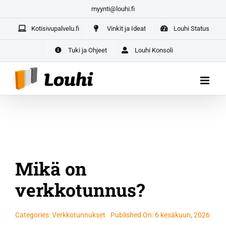
Skip
myynti@louhi.fi
Yrittäjän paketti aloittaville yrittäjille –
kaikki yrityksesi
to
digipalvelut yhdestä paikasta
Kotisivupalvelu.fi
Vinkit ja Ideat
Louhi Status
content
ALOITA TÄSTÄ
Tuki ja Ohjeet
Louhi Konsoli
Mikä on
verkkotunnus?
Categories:
Verkkotunnukset
Published On: 6 kesäkuun, 2026