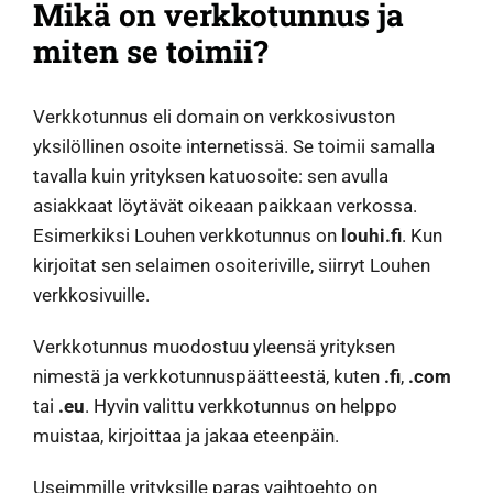
Mikä on verkkotunnus ja
miten se toimii?
Verkkotunnus eli domain on verkkosivuston
yksilöllinen osoite internetissä. Se toimii samalla
tavalla kuin yrityksen katuosoite: sen avulla
asiakkaat löytävät oikeaan paikkaan verkossa.
Esimerkiksi Louhen verkkotunnus on
louhi.fi
. Kun
kirjoitat sen selaimen osoiteriville, siirryt Louhen
verkkosivuille.
Verkkotunnus muodostuu yleensä yrityksen
nimestä ja verkkotunnuspäätteestä, kuten
.fi
,
.com
tai
.eu
. Hyvin valittu verkkotunnus on helppo
muistaa, kirjoittaa ja jakaa eteenpäin.
Useimmille yrityksille paras vaihtoehto on