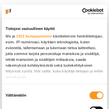
Ennen verkkotunnuksen rekisteröintiä kannattaa
tarkistaa, onko haluamasi verkkotunnus jo
käytössä.
Verkkotunnushaku
auttaa selvittämään
nopeasti, ovatko haluamasi verkkotunnukset
Tietojesi vastuullinen käyttö
vapaina vai onko joku toinen ehtinyt rekisteröidä ne.
Me ja
1022 kumppanimme
käsittelemme henkilötietojasi,
esim. IP-numeroasi, käyttäen teknologioita, kuten
Louhen
verkkotunnushaulla
voit helposti tarkistaa,
evästeitä, tallentamaan ja lukemaan tietoa laitteeltasi,
onko
domain
vapaa ja rekisteröitävissä. Jos
jotta voimme tarjota personoituja mainoksia ja sisältöjä,
haluamasi verkkotunnus on jo varattu, voit kokeilla
tehdä mainosten ja sisältöjen mittauksia, saada
vaihtoehtoisia nimiä tai eri verkkotunnuspäätteitä,
näkemyksiä kohdeyleisöstä sekä tuotekehitykseen
kuten .fi-, .com- tai .eu-päätettä.
liittyvistä syistä. Voit valita, kuka käyttää tietojasi ja mihin
tarkoituksiin.
Jos verkkotunnus on jo käytössä, voit joissain
Jos sallit, haluamme myös tehdä seuraavia:
tapauksissa selvittää verkkotunnuksen omistajaan
Suostumuksen
Välttämätön
liittyviä julkisia tietoja WHOIS-palveluiden avulla.
Kerätä tietoja maantieteellisestä sijainnistasi,
valinta
mahdollisesti muutaman metrin tarkkuudella
Tietojen saatavuus riippuu verkkotunnuspäätteestä
Tunnistaa laitteesi skannaamalla sen
sekä tietosuojasäännöksistä.