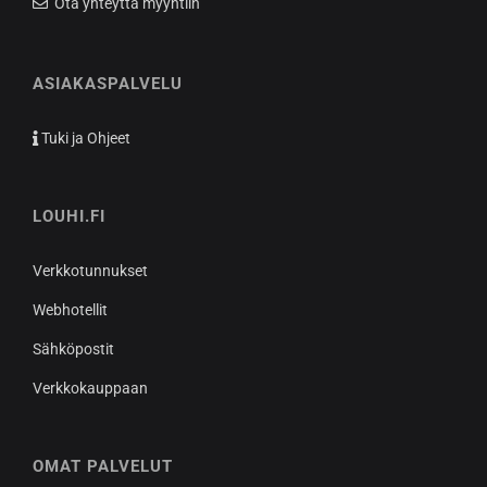
Ota yhteyttä myyntiin
ASIAKASPALVELU
Tuki ja Ohjeet
LOUHI.FI
Verkkotunnukset
Webhotellit
Sähköpostit
Verkkokauppaan
OMAT PALVELUT