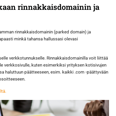
kkaan rinnakkaisdomainin ja
useamman rinnakkaisdomainin (parked domain) ja
vapaasti minkä tahansa hallussasi olevasi
elle verkkotunnukselle. Rinnakkaisdomainilla voit liittää
verkkosivulle, kuten esimerkiksi yrityksen kotisivujen
a haluttuun päätteeseen, esim. kaikki .com -päättyvään
-osoitteeseen.
ltä.