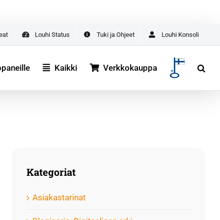
asta
ALOITA TÄSTÄ
deat
Louhi Status
Tuki ja Ohjeet
Louhi Konsoli
aneille
Kaikki
Verkkokauppa
Kategoriat
Asiakastarinat