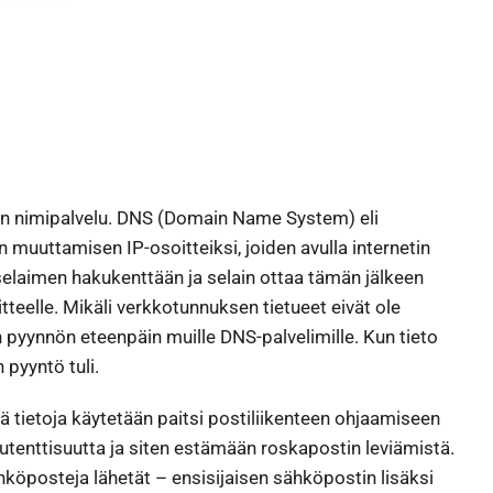
 on nimipalvelu. DNS (Domain Name System) eli
 muuttamisen IP-osoitteiksi, joiden avulla internetin
 selaimen hakukenttään ja selain ottaa tämän jälkeen
teelle. Mikäli verkkotunnuksen tietueet eivät ole
n pyynnön eteenpäin muille DNS-palvelimille. Kun tieto
n pyyntö tuli.
ä tietoja käytetään paitsi postiliikenteen ohjaamiseen
enttisuutta ja siten estämään roskapostin leviämistä.
ähköposteja lähetät – ensisijaisen sähköpostin lisäksi