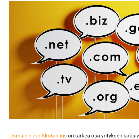
Domain eli verkkotunnus
on tärkeä osa yrityksen kotisiv