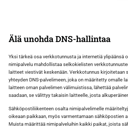
Älä unohda DNS-hallintaa
Yksi tärkeä osa verkkotunnusta ja internetiä ylipäänsä
nimipalvelu mahdollistaa selkokielisten verkkotunnusten
laitteet viestivät keskenään. Verkkotunnus kirjoitetaan
yhteyden DNS-palvelimeen, joka on määritetty omalle lait
laitteen oman palvelimen välimuistissa, lähettää palveli
saadaan, se välittyy takaisin laitteelle, josta alkuperäine
Sähköpostiliikenteen osalta nimipalvelimelle määriteltyj
oikeaan paikkaan, myös varmentamaan sähköpostien aut
Muista määrittää nimipalveluihin kaikki paikat, joista s