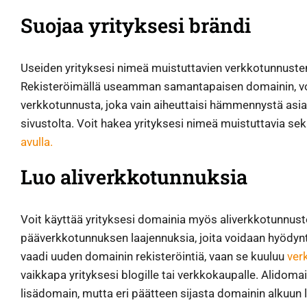
Suojaa yrityksesi brändi
Useiden yrityksesi nimeä muistuttavien verkkotunnuste
Rekisteröimällä useamman samantapaisen domainin, voit
verkkotunnusta, joka vain aiheuttaisi hämmennystä asiak
sivustolta. Voit hakea yrityksesi nimeä muistuttavia s
avulla.
Luo aliverkkotunnuksia
Voit käyttää yrityksesi domainia myös aliverkkotunnus
pääverkkotunnuksen laajennuksia, joita voidaan hyödyntä
vaadi uuden domainin rekisteröintiä, vaan se kuuluu
ver
vaikkapa yrityksesi blogille tai verkkokaupalle. Alidomain
lisädomain, mutta eri päätteen sijasta domainin alkuun l