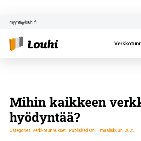
Skip
Yrittäjän paketti aloittavi
to
content
myynti@louhi.fi
Verkkotun
Mihin kaikkeen verk
hyödyntää?
Categories:
Verkkotunnukset
Published On: 1 maaliskuun, 2023