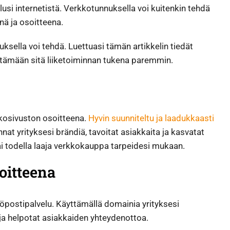
elusi internetistä. Verkkotunnuksella voi kuitenkin tehdä
enä ja osoitteena.
nuksella voi tehdä. Luettuasi tämän artikkelin tiedät
tämään sitä liiketoiminnan tukena paremmin.
kkosivuston osoitteena.
Hyvin suunniteltu ja laadukkaasti
nat yrityksesi brändiä, tavoitat asiakkaita ja kasvatat
tai todella laaja verkkokauppa tarpeidesi mukaan.
oitteena
öpostipalvelu. Käyttämällä domainia yrityksesi
 helpotat asiakkaiden yhteydenottoa.