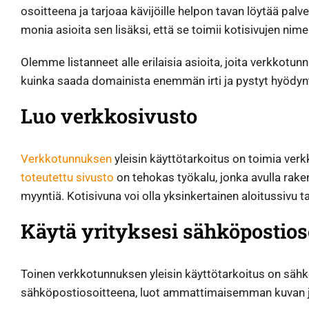
osoitteena ja tarjoaa kävijöille helpon tavan löytää palv
monia asioita sen lisäksi, että se toimii kotisivujen nim
Olemme listanneet alle erilaisia asioita, joita verkkotun
kuinka saada domainista enemmän irti ja pystyt hyödyn
Luo verkkosivusto
Verkkotunnuksen
yleisin käyttötarkoitus on toimia ver
toteutettu sivusto
on tehokas työkalu, jonka avulla raken
myyntiä. Kotisivuna voi olla yksinkertainen aloitussivu 
Käytä yrityksesi sähköpostios
Toinen verkkotunnuksen yleisin käyttötarkoitus on sähk
sähköpostiosoitteena, luot ammattimaisemman kuvan ja