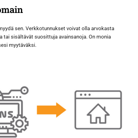
domain
t myydä sen. Verkkotunnukset voivat olla arvokasta
ia tai sisältävät suosittuja avainsanoja. On monia
sesi myytäväksi.