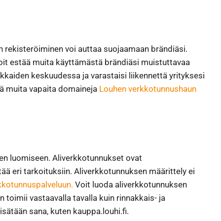
n rekisteröiminen voi auttaa suojaamaan brändiäsi.
 estää muita käyttämästä brändiäsi muistuttavaa ​​
kaiden keskuudessa ja varastaisi liikennettä yrityksesi
ekä muita vapaita domaineja
Louhen verkkotunnushaun
ten luomiseen. Aliverkkotunnukset ovat
ä eri tarkoituksiin. Aliverkkotunnuksen määrittely ei
kkotunnuspalveluun.
Voit luoda aliverkkotunnuksen
 toimii vastaavalla tavalla kuin rinnakkais- ja
isätään sana, kuten kauppa.louhi.fi.