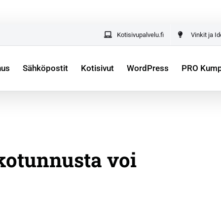
lle yrittäjille –
kaikki yrityksesi digipalvelut yhdestä paik
Kotisivupalvelu.fi
Vinkit ja I
nus
Sähköpostit
Kotisivut
WordPress
PRO Kumpp
kotunnusta voi